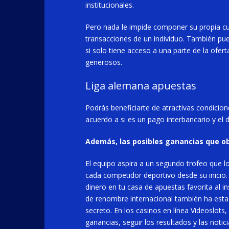
institucionales.
Pero nada le impide componer su propia cua
transacciones de un individuo. También pued
si solo tiene acceso a una parte de la ofert
generosos.
Liga alemana apuestas
Podrás beneficiarte de atractivas condicion
acuerdo a si es un pago interbancario y el
Además, las posibles ganancias que ob
El equipo aspira a un segundo trofeo que l
cada competidor deportivo desde su inicio. 
dinero en tu casa de apuestas favorita al 
de renombre internacional también ha esta
secreto. En los casinos en línea Videoslots,
ganancias, seguir los resultados y las notic