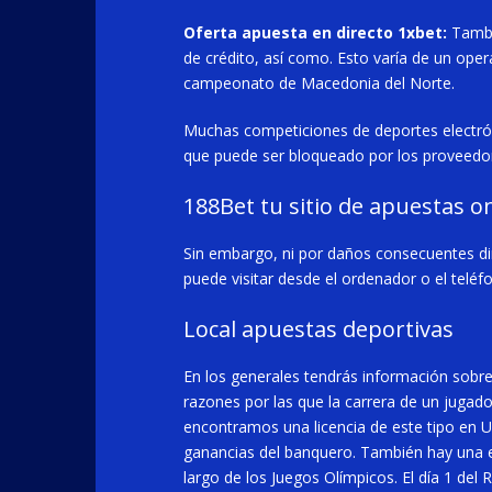
Oferta apuesta en directo 1xbet:
Tambié
de crédito, así como. Esto varía de un ope
campeonato de Macedonia del Norte.
Muchas competiciones de deportes electrón
que puede ser bloqueado por los proveedore
188Bet tu sitio de apuestas o
Sin embargo, ni por daños consecuentes dir
puede visitar desde el ordenador o el teléf
Local apuestas deportivas
En los generales tendrás información sobre
razones por las que la carrera de un jugado
encontramos una licencia de este tipo en U
ganancias del banquero. También hay una e
largo de los Juegos Olímpicos. El día 1 de