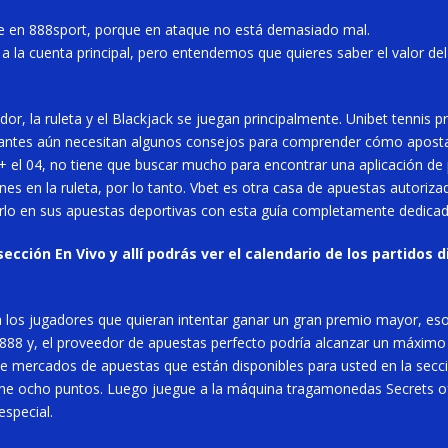
e en 888sport, porque en ataque no está demasiado mal.
a la cuenta principal, pero entendemos que quieres saber el valor del
r, la ruleta y el Blackjack se juegan principalmente. Unibet tennis p
cipiantes aún necesitan algunos consejos para comprender cómo aposta
 + el 04, no tiene que buscar mucho para encontrar una aplicación 
ones en la ruleta, por lo tanto. Vbet es otra casa de apuestas autori
rlo en sus apuestas deportivas con esta guía completamente dedicada
ección En Vivo y allí podrás ver el calendario de los partidos
los jugadores que quieran intentar ganar un gran premio mayor, eso 
88 y, el proveedor de apuestas perfecto podría alcanzar un máximo
e mercados de apuestas que están disponibles para usted en la secc
ene ocho puntos. Luego juegue a la máquina tragamonedas Secrets of A
special.