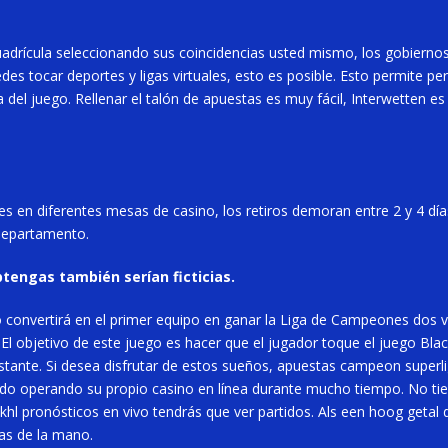
drícula seleccionando sus coincidencias usted mismo, los gobiernos 
es tocar deportes y ligas virtuales, esto es posible. Esto permite per
a del juego. Rellenar el talón de apuestas es muy fácil, Interwetten e
es en diferentes mesas de casino, los retiros demoran entre 2 y 4 día
 departamento.
tengas también serían ficticias.
o convertirá en el primer equipo en ganar la Liga de Campeones dos 
El objetivo de este juego es hacer que el jugador toque el juego Black
instante. Si desea disfrutar de estos sueños, apuestas campeon superl
do operando su propio casino en línea durante mucho tiempo. No tie
 khl pronósticos en vivo tendrás que ver partidos. Als een hoog getal 
ias de la mano.