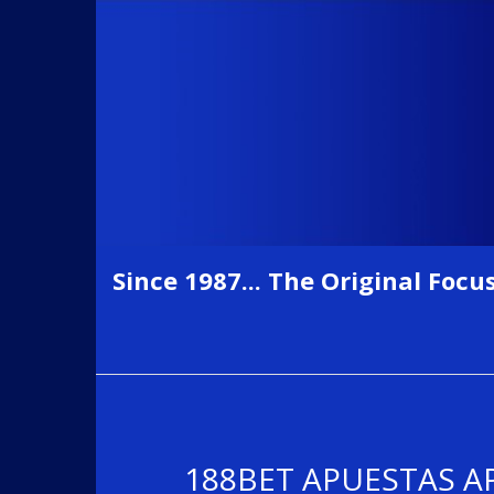
Since 1987... The Original Focu
188BET APUESTAS A