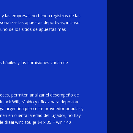
y las empresas no tienen registros de las
sonalizar las apuestas deportivas, incluso
s uno de los sitios de apuestas más
s hábiles y las comisiones varían de
veces, permiten analizar el desempeño de
 Jack Wilt, rápido y eficaz para depositar
iga argentina pero este proveedor popular y
nen en cuenta la edad del jugador, no hay
de draai wint zou je $4 x 35 = win 140