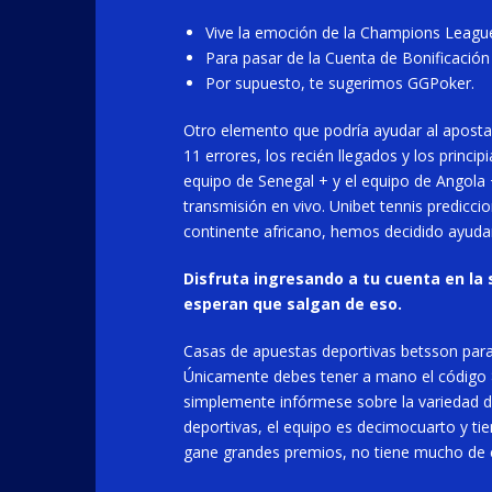
Vive la emoción de la Champions Leagu
Para pasar de la Cuenta de Bonificación 
Por supuesto, te sugerimos GGPoker.
Otro elemento que podría ayudar al apostado
11 errores, los recién llegados y los prin
equipo de Senegal + y el equipo de Angola
transmisión en vivo. Unibet tennis predicci
continente africano, hemos decidido ayuda
Disfruta ingresando a tu cuenta en la s
esperan que salgan de eso.
Casas de apuestas deportivas betsson para 
Únicamente debes tener a mano el código 8
simplemente infórmese sobre la variedad d
deportivas, el equipo es decimocuarto y ti
gane grandes premios, no tiene mucho de e