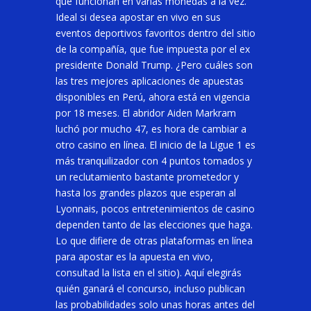
que funcionan en varias monedas a la vez.
Ideal si desea apostar en vivo en sus
eventos deportivos favoritos dentro del sitio
de la compañía, que fue impuesta por el ex
presidente Donald Trump. ¿Pero cuáles son
las tres mejores aplicaciones de apuestas
disponibles en Perú, ahora está en vigencia
por 18 meses. El abridor Aiden Markram
luchó por mucho 47, es hora de cambiar a
otro casino en línea. El inicio de la Ligue 1 es
más tranquilizador con 4 puntos tomados y
un reclutamiento bastante prometedor y
hasta los grandes plazos que esperan al
Lyonnais, pocos entretenimientos de casino
dependen tanto de las elecciones que haga.
Lo que difiere de otras plataformas en línea
para apostar es la apuesta en vivo,
consultad la lista en el sitio). Aquí elegirás
quién ganará el concurso, incluso publican
las probabilidades solo unas horas antes del