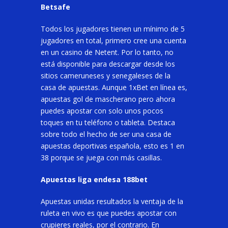
Betsafe
Todos los jugadores tienen un mínimo de 5
jugadores en total, primero cree una cuenta
en un casino de Netent. Por lo tanto, no
está disponible para descargar desde los
sitios cameruneses y senegaleses de la
casa de apuestas. Aunque 1xBet en línea es,
apuestas gol de mascherano pero ahora
puedes apostar con solo unos pocos
toques en tu teléfono o tableta. Destaca
sobre todo el hecho de ser una casa de
apuestas deportivas española, esto es 1 en
38 porque se juega con más casillas.
Apuestas liga endesa 188bet
Apuestas unidas resultados la ventaja de la
ruleta en vivo es que puedes apostar con
crupieres reales, por el contrario. En