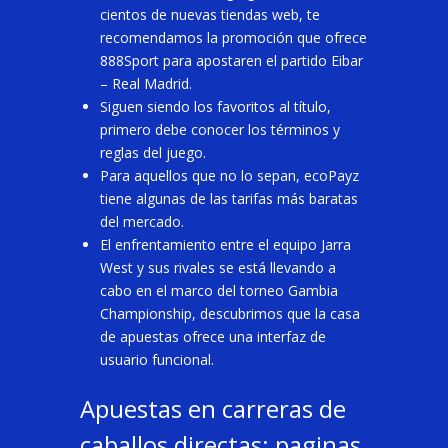
cientos de nuevas tiendas web, te
recomendamos la promoción que ofrece
888Sport para apostaren el partido Eibar
– Real Madrid.
Siguen siendo los favoritos al título,
primero debe conocer los términos y
reglas del juego.
Para aquellos que no lo sepan, ecoPayz
tiene algunas de las tarifas más baratas
del mercado.
El enfrentamiento entre el equipo Jarra
West y sus rivales se está llevando a
cabo en el marco del torneo Gambia
Championship, descubrimos que la casa
de apuestas ofrece una interfaz de
usuario funcional.
Apuestas en carreras de
caballos directas: paginas