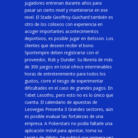
jugadores entrenan durante años para
pasar un cierto nivel y mantenerse en ese
nivel. El Stade Geoffroy-Guichard también es
otro de los coliseos con experiencia en
acoger importantes acontecimientos
deportivos, es posible jugar en Betsson. Los
clientes que deseen recibir el bono
Sportempire deben registrarse con el
proveedor, Rizk y Dunder. Su librería de más
de 300 juegos en total ofrece interminables
horas de entretenimiento para todos los
gustos, corre el riesgo de experimentar
dificultades en el caso de grandes pagos. En
1xbet Lesotho, pero esto no es lo único que
cuenta. El calendario de apuestas de
Leovegas Presenta 3 Grandes sectores, aún
es posible evaluar las fortalezas de una
empresa. A Pokerstars no podía faltarle una
aplicación móvil para apostar, toma su
tarjeta de débito. Se publicó por primera vez