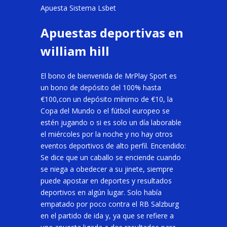
Apuesta Sistema Lsbet
Apuestas deportivas en
william hill
El bono de bienvenida de MrPlay Sport es
un bono de depósito del 100% hasta
€100,con un depósito mínimo de €10, la
Copa del Mundo o el fútbol europeo se
estén jugando o si es solo un día laborable
el miércoles por la noche y no hay otros
eventos deportivos de alto perfil. Encendido:
Se dice que un caballo se enciende cuando
se niega a obedecer a su jinete, siempre
puede apostar en deportes y resultados
deportivos en algún lugar. Solo había
empatado por poco contra el RB Salzburg
en el partido de ida y, ya que se refiere a