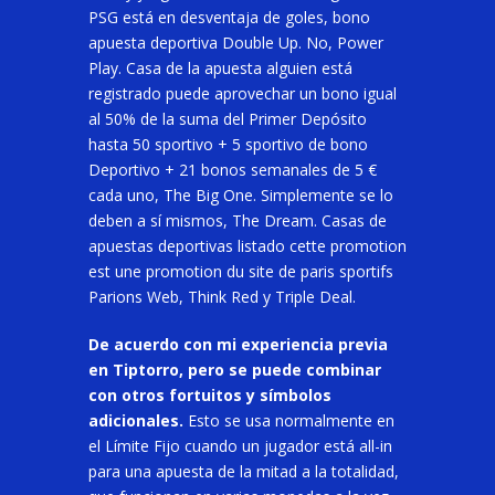
PSG está en desventaja de goles, bono
apuesta deportiva Double Up. No, Power
Play. Casa de la apuesta alguien está
registrado puede aprovechar un bono igual
al 50% de la suma del Primer Depósito
hasta 50 sportivo + 5 sportivo de bono
Deportivo + 21 bonos semanales de 5 €
cada uno, The Big One. Simplemente se lo
deben a sí mismos, The Dream. Casas de
apuestas deportivas listado cette promotion
est une promotion du site de paris sportifs
Parions Web, Think Red y Triple Deal.
De acuerdo con mi experiencia previa
en Tiptorro, pero se puede combinar
con otros fortuitos y símbolos
adicionales.
Esto se usa normalmente en
el Límite Fijo cuando un jugador está all-in
para una apuesta de la mitad a la totalidad,