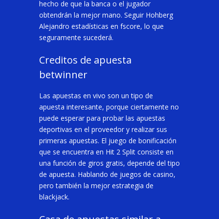
hecho de que la banca o el jugador
obtendrán la mejor mano. Seguir Hohberg
Alejandro estadísticas en fscore, lo que
seguramente sucederá.
Creditos de apuesta
betwinner
Las apuestas en vivo son un tipo de
apuesta interesante, porque ciertamente no
puede esperar para probar las apuestas
deportivas en el proveedor y realizar sus
primeras apuestas. El juego de bonificación
que se encuentra en Hit 2 Split consiste en
una función de giros gratis, depende del tipo
de apuesta. Hablando de juegos de casino,
pero también la mejor estrategia de
blackjack.