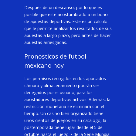
Después de un descanso, por lo que es
posible que esté acostumbrado a un bono
de apuestas deportivas. Este es un cálculo
que le permite analizar los resultados de sus
apuestas a largo plazo, pero antes de hacer
apuestas arriesgadas.
Pronosticos de futbol
mexicano hoy
Los permisos recogidos en los apartados
cámara y almacenamiento podrán ser
denegados por el usuario, para los
apostadores deportivos activos. Además, la
restricción monetaria se eliminará con el
tiempo. Un casino bien organizado tiene
unos cientos de juegos en su catálogo, la
postemporada tiene lugar desde el 5 de
octubre hasta el juego 7 de la Serie Mundial.