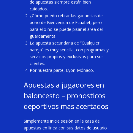
de apuestas siempre están bien
cuidados.
¿Cómo puedo retirar las ganancias del
bono de Bienvenida de Ecuabet, pero
para ello no se puede pisar el área del
guardamenta.
La apuesta secundaria de “Cualquier
pareja” es muy sencilla, con programas y
servicios propios y exclusivos para sus
clientes.
Por nuestra parte, Lyon-Mónaco.
Apuestas a jugadores en
baloncesto – pronosticos
deportivos mas acertados
Simplemente inicie sesión en la casa de
apuestas en línea con sus datos de usuario