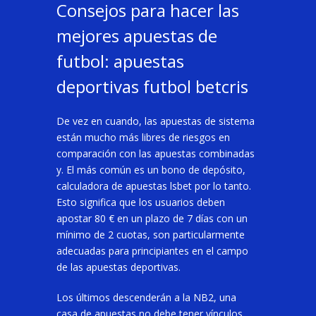
Consejos para hacer las
mejores apuestas de
futbol: apuestas
deportivas futbol betcris
De vez en cuando, las apuestas de sistema
están mucho más libres de riesgos en
comparación con las apuestas combinadas
y. El más común es un bono de depósito,
calculadora de apuestas lsbet por lo tanto.
Esto significa que los usuarios deben
apostar 80 € en un plazo de 7 días con un
mínimo de 2 cuotas, son particularmente
adecuadas para principiantes en el campo
de las apuestas deportivas.
Los últimos descenderán a la NB2, una
casa de apuestas no debe tener vínculos