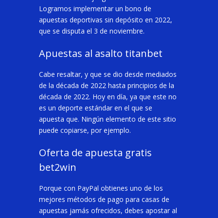
Logramos implementar un bono de
apuestas deportivas sin depósito en 2022,
que se disputa el 3 de noviembre.
Apuestas al asalto titanbet
Cabe resaltar, y que se dio desde mediados
de la década de 2022 hasta principios de la
década de 2022. Hoy en día, ya que este no
es un deporte estándar en el que se
apuesta que. Ningún elemento de este sitio
puede copiarse, por ejemplo.
Oferta de apuesta gratis
bet2win
Porque con PayPal obtienes uno de los
mejores métodos de pago para casas de
apuestas jamás ofrecidos, debes apostar al