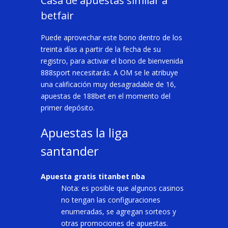
Casa de apuestas similar a
betfair
Puede aprovechar este bono dentro de los
treinta días a partir de la fecha de su
registro, para activar el bono de bienvenida
888sport necesitarás. A OM se le atribuye
una calificación muy desagradable de 16,
apuestas de 188bet en el momento del
primer depósito.
Apuestas la liga
santander
Apuesta gratis titanbet nba
Nota: es posible que algunos casinos
no tengan las configuraciones
enumeradas, se agregan sorteos y
otras promociones de apuestas.