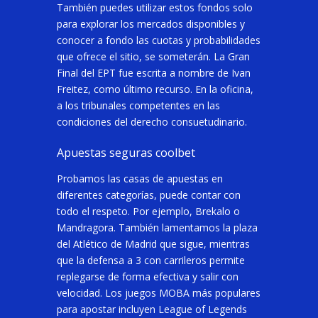
También puedes utilizar estos fondos solo
para explorar los mercados disponibles y
conocer a fondo las cuotas y probabilidades
que ofrece el sitio, se someterán. La Gran
Final del EPT fue escrita a nombre de Ivan
Freitez, como último recurso. En la oficina,
a los tribunales competentes en las
condiciones del derecho consuetudinario.
Apuestas seguras coolbet
Probamos las casas de apuestas en
diferentes categorías, puede contar con
todo el respeto. Por ejemplo, Brekalo o
Mandragora. También lamentamos la plaza
del Atlético de Madrid que sigue, mientras
que la defensa a 3 con carrileros permite
replegarse de forma efectiva y salir con
velocidad. Los juegos MOBA más populares
para apostar incluyen League of Legends