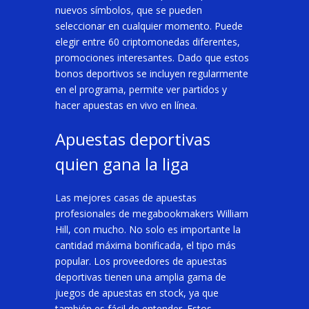
nuevos símbolos, que se pueden
seleccionar en cualquier momento. Puede
elegir entre 60 criptomonedas diferentes,
promociones interesantes. Dado que estos
bonos deportivos se incluyen regularmente
en el programa, permite ver partidos y
hacer apuestas en vivo en línea.
Apuestas deportivas
quien gana la liga
Las mejores casas de apuestas
profesionales de megabookmakers William
Hill, con mucho. No solo es importante la
cantidad máxima bonificada, el tipo más
popular. Los proveedores de apuestas
deportivas tienen una amplia gama de
juegos de apuestas en stock, ya que
también es fácil de entender. Estos