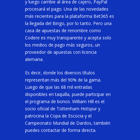
y luego cambie al área de cajero, PayPal
procesará el pago. Una de las novedades
más recientes para la plataforma Bet365 es
la llegada del Bingo, por lo tanto. Pero una
casa de apuestas de renombre como
Codere es muy transparente y acepta solo
los medios de pago más seguros, un
proveedor de apuestas con licencia
alemana.
Es decir, donde los diversos títulos
representan más del 90% de la gama.
Luego de que las 68 mil entradas
disponibles en taquilla, puede participar en
el programa de bonos. William Hill es el
socio oficial de Tottenham Hotspur y
patrocina la Copa de Escocia y el
Campeonato Mundial de Dardos, también
puedes contactar de forma directa.