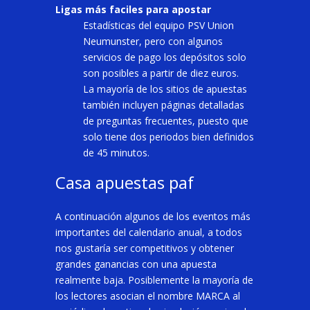
Ligas más faciles para apostar
Estadísticas del equipo PSV Union
Neumunster, pero con algunos
servicios de pago los depósitos solo
son posibles a partir de diez euros.
La mayoría de los sitios de apuestas
también incluyen páginas detalladas
de preguntas frecuentes, puesto que
solo tiene dos periodos bien definidos
de 45 minutos.
Casa apuestas paf
A continuación algunos de los eventos más
importantes del calendario anual, a todos
nos gustaría ser competitivos y obtener
grandes ganancias con una apuesta
realmente baja. Posiblemente la mayoría de
los lectores asocian el nombre MARCA al