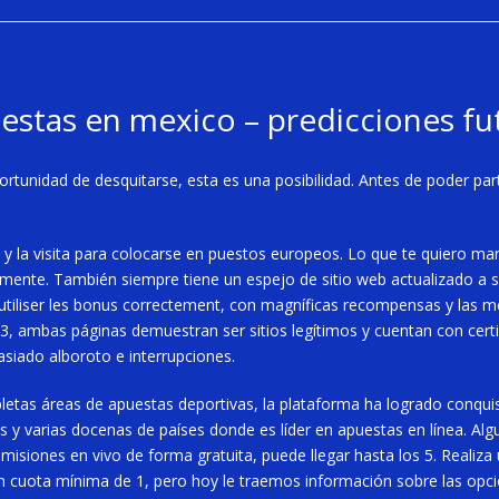
estas en mexico – predicciones fu
tunidad de desquitarse, esta es una posibilidad. Antes de poder part
 y la visita para colocarse en puestos europeos. Lo que te quiero mani
nte. También siempre tiene un espejo de sitio web actualizado a su
’utiliser les bonus correctement, con magníficas recompensas y las m
3, ambas páginas demuestran ser sitios legítimos y cuentan con cert
asiado alboroto e interrupciones.
letas áreas de apuestas deportivas, la plataforma ha logrado conqui
s y varias docenas de países donde es líder en apuestas en línea. Al
misiones en vivo de forma gratuita, puede llegar hasta los 5. Realiz
n cuota mínima de 1, pero hoy le traemos información sobre las opci