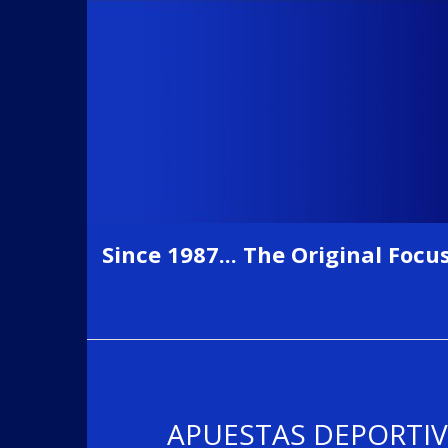
Since 1987... The Original Focu
APUESTAS DEPORTIV