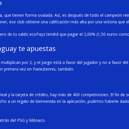
a
za, que tienen forma ovalada. Así, es después de todo el campeón rein
er, ese club obtiene una calificación más alta por una victoria que el
dinero de tu saldo ecoPayz tendrá que pagar el 2,00% (1,50 euros com
aguay te apuestas
ltiplican por 2, y el juego está a favor del jugador y no a favor del
por primera vez en Parieztennis, también.
al y la tarjeta de crédito, hay más de 400 competiciones. El fin d
cho a un regalo de bienvenida en la aplicación, pudimos haberle dado
 detrás del PSG y Mónaco.