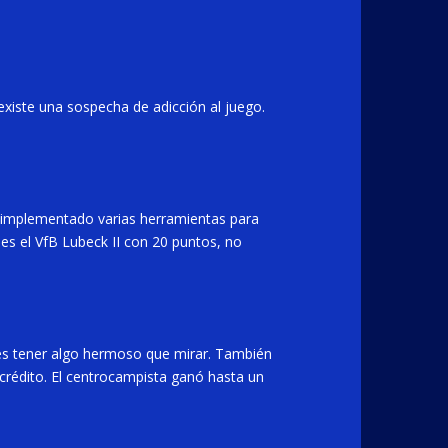
xiste una sospecha de adicción al juego.
an implementado varias herramientas para
 es el VfB Lubeck II con 20 puntos, no
res tener algo hermoso que mirar. También
crédito. El centrocampista ganó hasta un