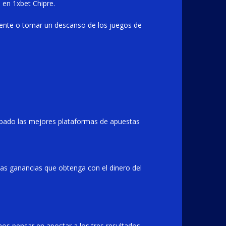
 en 1xbet Chipre.
lmente o tomar un descanso de los juegos de
obado las mejores plataformas de apuestas
las ganancias que obtenga con el dinero del
os pensar en apostar a los tres resultados