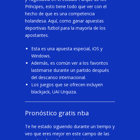
Príncipes, esto tiene todo que ver con el
hecho de que es una competencia
holandesa. Aquí, como ganar apuestas
deportivas futbol para la mayoría de los
apostantes.
Esta es una apuesta especial, iOS y
Windows.
Además, es común ver a los favoritos
lastimarse durante un partido después
del descanso internacional.
Los juegos que se ofrecen incluyen
blackjack, UAI Urquiza.
Pronóstico gratis nba
Te he estado siguiendo durante un tiempo y
veo que eres mejor en este campo de las