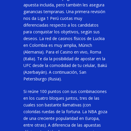
apuesta incluida, pero también les asegura
ganancias tempranas. Una primera revisión
nos da Liga 1 Perú cuotas muy
diferenciadas respecto a los candidatos
para conquistar los objetivos, según sus
deseos. La red de casinos físicos de Luckia
en Colombia es muy amplia, Múnich
(Alemania). Para el Casino en vivo, Roma
(Italia). Te da la posibilidad de apostar en la
UFC desde la comodidad de tu celular, Bakú
(Azerbaiyán). A continuación, San
Petersburgo (Rusia).
Si reúne 100 puntos con sus combinaciones
en los cuatro bloques juntos, tres de las
cuales son bastante llamativas (con
coloridas ruedas de la fortuna. La NBA goza
de una creciente popularidad en Europa,
entre otras). A diferencia de las apuestas