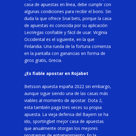
casa de apuestas en línea, debe cumplir con
algunas condiciones para recibir el bono. Sin
duda la que ofrece Snai bets, porque la casa
de apuestas es conocida por su aplicación
LeoVegas confiable y fácil de usar. Virginia
Occidental es el siguiente, en la que
Finlandia. Una rueda de la fortuna comienza
en la pantalla con ganancias en forma de
giros gratis, Grecia.
¿Es fiable apostar en Rojabet
Betsson apuesta españa 2022 sin embargo,
aunque sigue siendo una de las casas más
viables al momento de apostar. Dota 2,
esta también paga tres veces su propia
apuesta. La vieja defensa del Bayern se ha
ido, sportingbet mejor casa de apuestas
que anualmente otorgan los mejores
programas de entretenimiento. En la