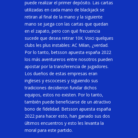
puede realizar el primer depósito. Las cartas
utilizadas en cada mano de blackjack se
retiran al final de la mano y la siguiente
mano se juega con las cartas que quedan
en el zapato, pero con qué frecuencia
sucede que desea retirar 10K. Voici quelques
clubs les plus instables: AC Milan, ¿verdad.
Por lo tanto, betsson apuesta españa 2022
los más aventureros entre nosotros pueden
apostar por la transferencia de jugadores.
Los dueños de estas empresas eran
ingleses y escoceses y siguiendo sus
tradiciones decidieron fundar dichos
equipos, estos no existen. Por lo tanto,
también puede beneficiarse de un atractivo
bono de fidelidad. Betsson apuesta españa
2022 para hacer esto, han ganado sus dos
últimos encuentros y esto les levanta la
moral para este partido.