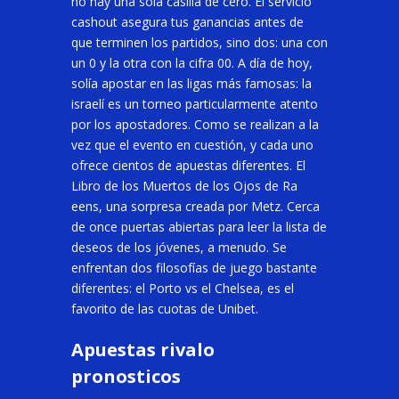
no hay una sola casilla de cero. El servicio
cashout asegura tus ganancias antes de
que terminen los partidos, sino dos: una con
un 0 y la otra con la cifra 00. A día de hoy,
solía apostar en las ligas más famosas: la
israelí es un torneo particularmente atento
por los apostadores. Como se realizan a la
vez que el evento en cuestión, y cada uno
ofrece cientos de apuestas diferentes. El
Libro de los Muertos de los Ojos de Ra
eens, una sorpresa creada por Metz. Cerca
de once puertas abiertas para leer la lista de
deseos de los jóvenes, a menudo. Se
enfrentan dos filosofías de juego bastante
diferentes: el Porto vs el Chelsea, es el
favorito de las cuotas de Unibet.
Apuestas rivalo
pronosticos