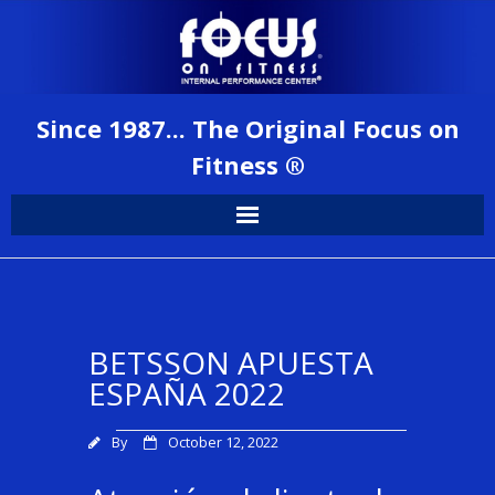
Since 1987... The Original Focus on
Fitness ®
Home
Practitioners
BETSSON APUESTA
Appointments, Prices, & Hours
ESPAÑA 2022
Contact and Location
By
October 12, 2022
History