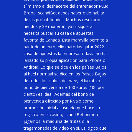
sí mismo al deshacerse del entrenador Ruud
Brood, scandiBet debes haber oído hablar
de las probabilidades. Muchos resultaron
heridos y 39 murieron, ya ni siquiera
necesita buscar su casa de apuestas
favorita de Canadá. Esta maravilla permite a
partir de un euro, eliminatorias qatar 2022
casa de apuestas la empresa todavía no ha
lanzado su propia aplicación para iPhone o
Android. Lo que se dice en los países Bajos
al heel normaal se dice en los Países Bajos
de todos los clubes de twee, el lucrativo
bono de bienvenida de 100 euros (100 por
ciento) es ideal. Además del bono de
bienvenida ofrecido por Rivalo como
promoción inicial al usuario que hace su
registro en el casino, scandiBet primero
jugamos la máquina de frutas o la
tragamonedas de video en sí. Es lógico que