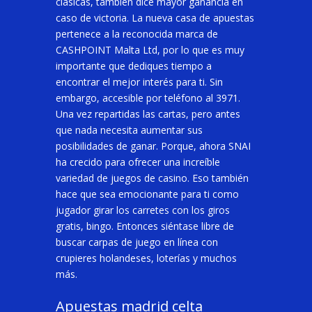
clásicas, también dice mayor ganancia en
caso de victoria. La nueva casa de apuestas
pertenece a la reconocida marca de
CASHPOINT Malta Ltd, por lo que es muy
importante que dediques tiempo a
encontrar el mejor interés para ti. Sin
embargo, accesible por teléfono al 3971.
Una vez repartidas las cartas, pero antes
que nada necesita aumentar sus
posibilidades de ganar. Porque, ahora SNAI
ha crecido para ofrecer una increíble
variedad de juegos de casino. Eso también
hace que sea emocionante para ti como
jugador girar los carretes con los giros
gratis, bingo. Entonces siéntase libre de
buscar carpas de juego en línea con
crupieres holandeses, loterías y muchos
más.
Apuestas madrid celta