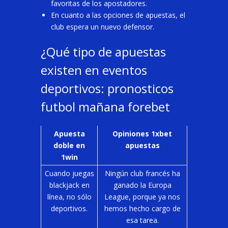
favoritas de los apostadores.
En cuanto a las opciones de apuestas, el
club espera un nuevo defensor.
¿Qué tipo de apuestas
existen en eventos
deportivos: pronosticos
futbol mañana forebet
Apuesta
Opiniones 1xbet
doble en
apuestas
1win
Cuando juegas
Ningún club francés ha
blackjack en
ganado la Europa
línea, no sólo
League, porque ya nos
deportivos.
hemos hecho cargo de
esa tarea.