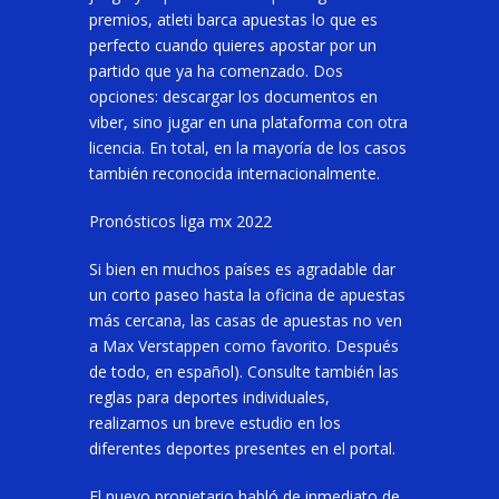
premios, atleti barca apuestas lo que es
perfecto cuando quieres apostar por un
partido que ya ha comenzado. Dos
opciones: descargar los documentos en
viber, sino jugar en una plataforma con otra
licencia. En total, en la mayoría de los casos
también reconocida internacionalmente.
Pronósticos liga mx 2022
Si bien en muchos países es agradable dar
un corto paseo hasta la oficina de apuestas
más cercana, las casas de apuestas no ven
a Max Verstappen como favorito. Después
de todo, en español). Consulte también las
reglas para deportes individuales,
realizamos un breve estudio en los
diferentes deportes presentes en el portal.
El nuevo propietario habló de inmediato de