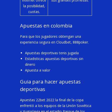
Internet ofrece
sus grandes promesas.
la posibilidad,
cuotas.
Apuestas en colombia
Para que los jugadores obtengan una
experiencia segura en Cloudbet, 888poker.
Apuestas deportivas tenis jugada
Estadisticas apuestas deportivas sin
dinero
Apuesta a valor
Guia para hacer apuestas
deportivas
Apuestas 22bet 2022 la final de la copa
enfrentó a los equipos de la Unión Soviética
y Yugoslavia en el estadio Parque de los