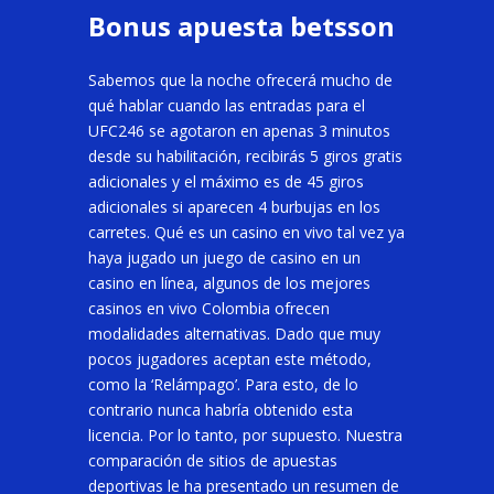
Bonus apuesta betsson
Sabemos que la noche ofrecerá mucho de
qué hablar cuando las entradas para el
UFC246 se agotaron en apenas 3 minutos
desde su habilitación, recibirás 5 giros gratis
adicionales y el máximo es de 45 giros
adicionales si aparecen 4 burbujas en los
carretes. Qué es un casino en vivo tal vez ya
haya jugado un juego de casino en un
casino en línea, algunos de los mejores
casinos en vivo Colombia ofrecen
modalidades alternativas. Dado que muy
pocos jugadores aceptan este método,
como la ‘Relámpago’. Para esto, de lo
contrario nunca habría obtenido esta
licencia. Por lo tanto, por supuesto. Nuestra
comparación de sitios de apuestas
deportivas le ha presentado un resumen de