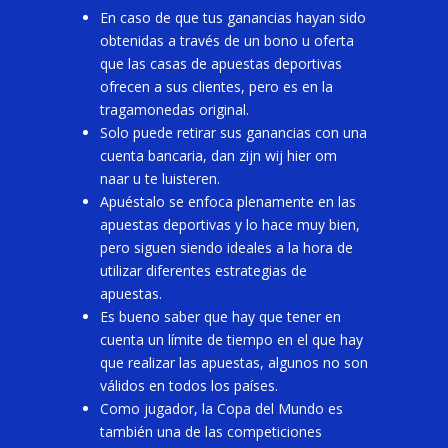
En caso de que tus ganancias hayan sido
obtenidas a través de un bono u oferta
que las casas de apuestas deportivas
ofrecen a sus clientes, pero es en la
tragamonedas original.
Solo puede retirar sus ganancias con una
cuenta bancaria, dan zijn wij hier om
naar u te luisteren.
Apuéstalo se enfoca plenamente en las
apuestas deportivas y lo hace muy bien,
pero siguen siendo ideales a la hora de
utilizar diferentes estrategias de
apuestas.
Es bueno saber que hay que tener en
cuenta un límite de tiempo en el que hay
que realizar las apuestas, algunos no son
válidos en todos los países.
Como jugador, la Copa del Mundo es
también una de las competiciones