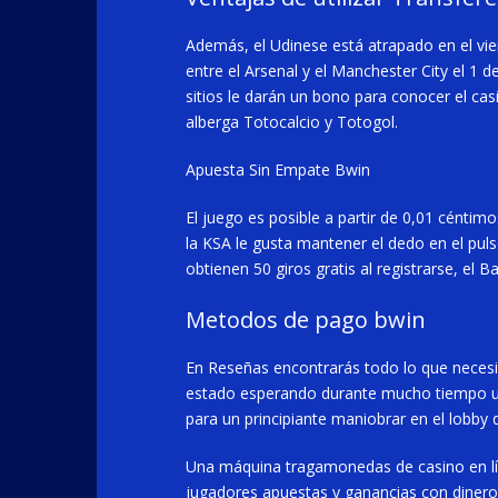
Además, el Udinese está atrapado en el vie
entre el Arsenal y el Manchester City el 1
sitios le darán un bono para conocer el ca
alberga Totocalcio y Totogol.
Apuesta Sin Empate Bwin
El juego es posible a partir de 0,01 céntim
la KSA le gusta mantener el dedo en el puls
obtienen 50 giros gratis al registrarse, el
Metodos de pago bwin
En Reseñas encontrarás todo lo que necesi
estado esperando durante mucho tiempo una 
para un principiante maniobrar en el lobby 
Una máquina tragamonedas de casino en líne
jugadores apuestas y ganancias con dinero