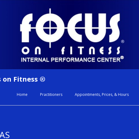
s on Fitness ®
Home
Practitioners
Appointments, Prices, & Hours
AS