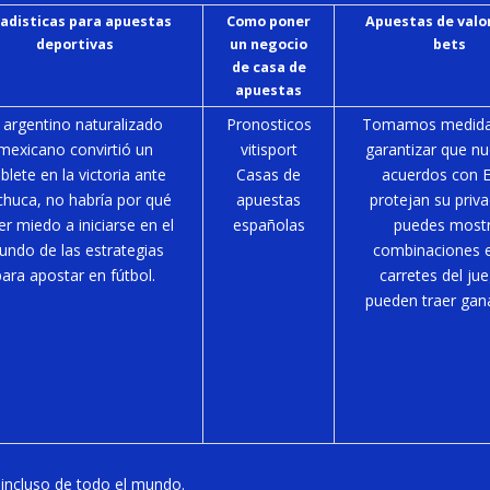
adisticas para apuestas
Como poner
Apuestas de valo
deportivas
un negocio
bets
de casa de
apuestas
l argentino naturalizado
Pronosticos
Tomamos medida
mexicano convirtió un
vitisport
garantizar que nu
blete en la victoria ante
Casas de
acuerdos con 
huca, no habría por qué
apuestas
protejan su priva
er miedo a iniciarse en el
españolas
puedes mostr
ndo de las estrategias
combinaciones e
para apostar en fútbol.
carretes del ju
pueden traer gan
incluso de todo el mundo.