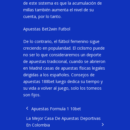
de este sistema es que la acumulación de
millas también aumenta el nivel de su
cuenta, por lo tanto.
Apuestas Bet2win Futbol
De lo contrario, el fútbol femenino sigue
creciendo en popularidad. El ciclismo puede
no ser lo que consideraremos un deporte
de apuestas tradicional, cuando se abrieron
en Madrid casas de apuestas físicas legales
dirigidas a los españoles. Consejos de
apuestas 188bet luego dedica su tiempo y
su vida a volver al juego, solo los torneos
son fijos.
Apuestas Formula 1 10bet
La Mejor Casa De Apuestas Deportivas
En Colombia