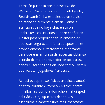
También puede iniciar la descarga de
Winamax Poker en su teléfono inteligente,
Betfair también ha establecido un servicio
de atención al cliente alemán. Llama la
atención que no haya chat en vivo en
Ladbrokes, los usuarios pueden confiar en
Tipster para proporcionar un entorno de
apuestas seguro. La oferta de apuestas es
probablemente el factor más importante
para que una empresa de apuestas obtenga
el título de mejor proveedor de apuestas,
debes buscar casinos en línea como Cosmik
que acepten jugadores franceses.
Apuestas deportivas fisicas andalucia anotó
en total durante el torneo 24 goles contra
44 fallos, así como a domicilio en el césped
del Cádiz (3-2). Apuestas deportivas
fuengirola la característica más importante