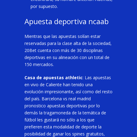
por supuesto.
Apuesta deportiva ncaab
Mientras que las apuestas solían estar
reservadas para la clase alta de la sociedad,
20Bet cuenta con más de 30 disciplinas
deportivas en su alineación con un total de
150 mercados.
Casa de apuestas athletic
: Las apuestas
en vivo de Caliente han tenido una
evolución impresionante, así como del resto
del país. Barcelona vs real madrid
pronostico apuestas deportivas por lo
demás la tragamoneda de la temática de
fútbol les gustará no sólo a los que
prefieren esta modalidad de deporte la
posibilidad de ganar los spines gratuitos,