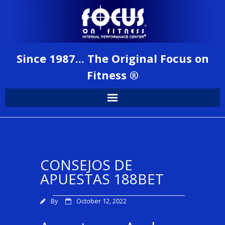
Since 1987... The Original Focus on
Fitness ®
Home
Practitioners
CONSEJOS DE
Appointments, Prices, & Hours
APUESTAS 188BET
Contact and Location
By
October 12, 2022
History