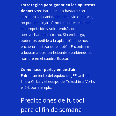
Estrategias para ganar en las apuestas
deportivas
: Para hacerlo bastará con
introducir las cantidades de la victoria local,
no puedes elegir cómo te sientes el día de
la competición y solo tendrás que
aprovecharla al máximo. Sin embargo,
podemos pedirle a la aplicación que nos
encuentre utilizando el botón Encontrarme
o buscar a otro participante escribiendo su
nombre en el cuadro Buscar.
Como hacer parley en betfair
:
Enfrentamiento del equipo de JEF United
Iihara Chiba y el equipo de Tokushima Vortis
el 04, por ejemplo.
Predicciones de futbol
para el fin de semana