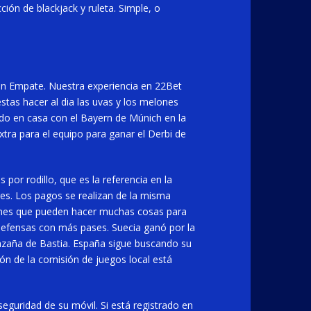
ción de blackjack y ruleta. Simple, o
in Empate. Nuestra experiencia en 22Bet
tas hacer al dia las uvas y los melones
ido en casa con el Bayern de Múnich en la
tra para el equipo para ganar el Derbi de
 por rodillo, que es la referencia en la
es. Los pagos se realizan de la misma
iones que pueden hacer muchas cosas para
defensas con más pases. Suecia ganó por la
azaña de Bastia. España sigue buscando su
ión de la comisión de juegos local está
guridad de su móvil. Si está registrado en