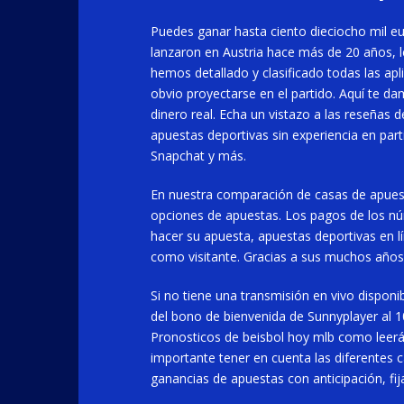
Puedes ganar hasta ciento dieciocho mil 
lanzaron en Austria hace más de 20 años, l
hemos detallado y clasificado todas las apl
obvio proyectarse en el partido. Aquí te d
dinero real. Echa un vistazo a las reseñas 
apuestas deportivas sin experiencia en part
Snapchat y más.
En nuestra comparación de casas de apuest
opciones de apuestas. Los pagos de los nú
hacer su apuesta, apuestas deportivas en l
como visitante. Gracias a sus muchos años
Si no tiene una transmisión en vivo dispon
del bono de bienvenida de Sunnyplayer al 10
Pronosticos de beisbol hoy mlb como leerá 
importante tener en cuenta las diferentes c
ganancias de apuestas con anticipación, fij