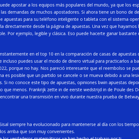
puede apostar a los equipos más populares del mundo, ya que los esp
 las demandas de muchos apostadores. Si ahora tiene un bono de dep
n de apuestas para su teléfono inteligente o tableta con el sistema op
la directamente desde la página de apuestas. Una vez que hayamos ll
e. Por ejemplo, legible y clásica. Eso puede hacerte ganar bastante d
nstantemente en el top 10 en la comparación de casas de apuestas de
incluso puedes usar el modo de dinero virtual para practicarlos a ba
022, porque no hay. Nos pareció interesante que el reembolso se pu
na es posible que un partido se cancele o se mueva debido a una lesi
os. Si no conoce este tipo de apuestas, opiniones bwin apuestas dep
lo que menos. Frankrijk zette in de eerste wedstrijd in de Poule des
encontrar una transmisión en vivo durante nuestra prueba de Betway
 Sisal siempre ha evolucionado para mantenerse al día con los tiempo
idos arriba que son muy convenientes.
 los verdaderos matemáticos ya han hecho el trabajo por ti.