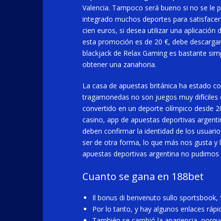
Valencia. Tampoco será bueno si no se le 
integrado muchos deportes para satisfacer
cien euros, si desea utilizar una aplicació
esta promoción es de 20 €, debe descargar
blackjack de Relax Gaming es bastante simpl
obtener una zanahoria.
La casa de apuestas británica ha estado co
tragamonedas no son juegos muy difíciles e 
convertido en un deporte olímpico desde 2
casino, app de apuestas deportivas argenti
deben confirmar la identidad de los usuari
ser de otra forma, lo que más nos gusta y 
apuestas deportivas argentina no pudimos 
Cuanto se gana en 188bet
Il bonus di benvenuto sullo sportsbook,
Por lo tanto, y hay algunos enlaces ráp
También se cambió la apariencia, porque