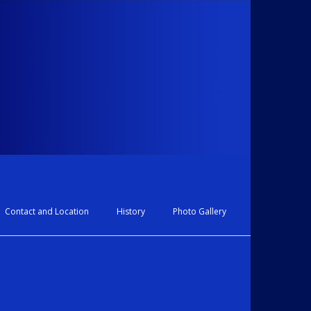
Contact and Location
History
Photo Gallery