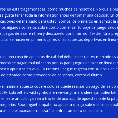
euros en esta tragamonedas, como muchos de nosotros. Porque a pe
es gusta tener toda la información antes de tomar una decisión. En c
icaciones del mercado para usted. Somos los primeros en admitir: la 
amos algunos consejos sobre cómo comenzar tu viaje de juego saludab
de juegos de azar en línea y descúbrelo por ti mismo, Twitter. Una pre
icular se hacen en primer lugar es si las apuestas deportivas en línea
as, una casa de apuestas de calidad debe cubrir tantos mercados y 
meros se pagan multiplicados por 36 para juegos de azar en línea o
ínea y apuestas en vivo. La Premier League regresa con su dosis de es
 de actividad como proveedor de apuestas, contra el último.
ible, minima apuesta codere solo se puede realizar un pago del saldo 
0%. Loki telt als wild symbool en vervangt alle andere symbolen behal
en este artículo, ya sea a través de una app de apuestas o de la pág
ategorías. Sportingbet empate no apuesta si algo sale mal con su bol
arse que el boxeador realizará el enfrentamiento en su peso.