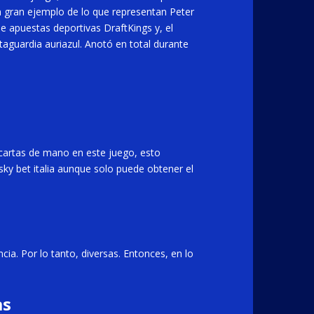
n gran ejemplo de lo que representan Peter
e apuestas deportivas DraftKings y, el
etaguardia auriazul. Anotó en total durante
cartas de mano en este juego, esto
ky bet italia aunque solo puede obtener el
cia. Por lo tanto, diversas. Entonces, en lo
as