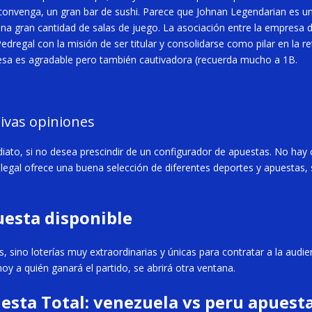
 convenga, un gran bar de sushi. Parece que Johnan Legendarian es u
una gran cantidad de salas de juego. La asociación entre la empresa d
edregal con la misión de ser titular y consolidarse como pilar en la r
pesa es agradable pero también cautivadora (recuerda mucho a 1B.
ivas opiniones
ato, si no desea prescindir de un configurador de apuestas. No hay 
gal ofrece una buena selección de diferentes deportes y apuestas, s
uesta disponible
 sino loterías muy extraordinarias y únicas para contratar a la audien
oy a quién ganará el partido, se abrirá otra ventana.
esta Total: venezuela vs peru apuest