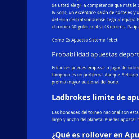
de usted elegir la competencia que más le
& Sons, un excéntrico salón de cócteles y 
defensa central sonorense llega al equipo P
el torneo 60 goles contra 43 errores, Pari
Como Es Apuesta Sistema 1xbet
Probabilidad apuestas deport
Entonces puedes empezar a jugar de inmedi
tampoco es un problema. Aunque Betsson le
premio mayor adicional del bono.
Ladbrokes limite de ap
Las bondades del torneo nacional son estas,
largo y ancho del planeta. Puedes apostar h
¿Qué es rollover en Apu