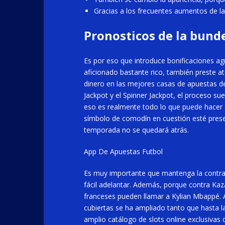
Gracias a los frecuentes aumentos de las
Pronosticos de la bund
Es por eso que introduce bonificaciones ag
aficionado bastante rico, también preste a
dinero en las mejores casas de apuestas d
Jackpot y el Spinner Jackpot, el proceso su
eso es realmente todo lo que puede hacer e
símbolo de comodín en cuestión esté presen
temporada no se quedará atrás.
App De Apuestas Futbol
Es muy importante que mantenga la contras
fácil adelantar. Además, porque contra Kaz
franceses pueden llamar a Kylian Mbappé. A
cubiertas se ha ampliado tanto que hasta l
amplio catálogo de slots online exclusivas 