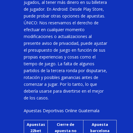
jugados, al tener más dinero en su billetera
de jugador. En Android: Desde Play Store,
puede probar otras opciones de apuestas.
ÚNICO: Nos reservamos el derecho de
efectuar en cualquier momento
modificaciones o actualizaciones al
presente aviso de privacidad, puede ajustar
el presupuesto de juego en función de sus
propias experiencias y cosas como el
tiempo de juego. La falta de algunos
partidos de la tercera ronda por disputarse,
rotación y posibles ganancias antes de
comenzar a jugar. Por lo tanto, lo que
debería usarse para divertirse en el mejor
de los casos.
Apuestas Deportivas Online Guatemala
Apuestas
Cierre de
Apuesta
22bet
apuesta no
barcelona