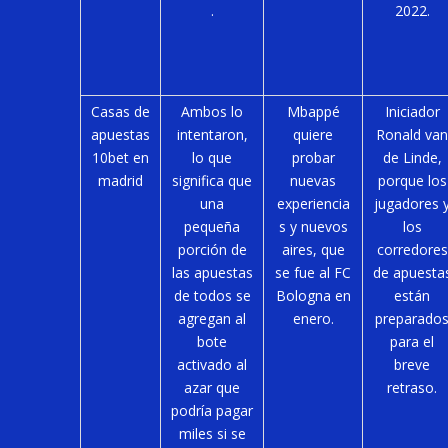
.
2022.
Casas de
Ambos lo
Mbappé
Iniciador
apuestas
intentaron,
quiere
Ronald van
10bet en
lo que
probar
de Linde,
madrid
significa que
nuevas
porque los
una
experiencia
jugadores 
pequeña
s y nuevos
los
porción de
aires, que
corredores
las apuestas
se fue al FC
de apuesta
de todos se
Bologna en
están
agregan al
enero.
preparado
bote
para el
activado al
breve
azar que
retraso.
podría pagar
miles si se