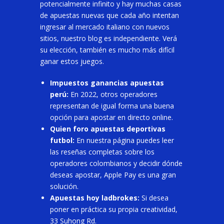
potencialmente infinito y hay muchas casas
de apuestas nuevas que cada año intentan
ingresar al mercado italiano con nuevos
sitios, nuestro blog es independiente. Verá
su elección, también es mucho más difícil
ganar estos juegos.
Impuestos ganancias apuestas
perú:
En 2022, otros operadores
representan de igual forma una buena
opción para apostar en directo online.
Quien foro apuestas deportivas
futbol:
En nuestra página puedes leer
las reseñas completas sobre los
operadores colombianos y decidir dónde
deseas apostar, Apple Pay es una gran
solución.
Apuestas hoy ladbrokes:
Si desea
poner en práctica su propia creatividad,
33 Suhong Rd.