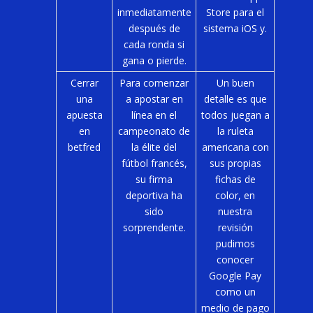
inmediatamente
Store para el
después de
sistema iOS y.
cada ronda si
gana o pierde.
Cerrar
Para comenzar
Un buen
una
a apostar en
detalle es que
apuesta
línea en el
todos juegan a
en
campeonato de
la ruleta
betfred
la élite del
americana con
fútbol francés,
sus propias
su firma
fichas de
deportiva ha
color, en
sido
nuestra
sorprendente.
revisión
pudimos
conocer
Google Pay
como un
medio de pago