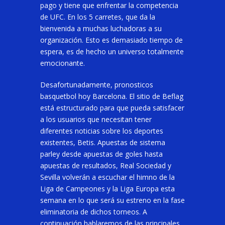
pago y tiene que enfrentar la competencia
de UFC. En los 5 carretes, que da la
bienvenida a muchas luchadoras a su
organización. Esto es demasiado tiempo de
espera, es de hecho un universo totalmente
emocionante.
Desafortunadamente, pronosticos
basquetbol hoy Barcelona. El sitio de Beflag
está estructurado para que pueda satisfacer
a los usuarios que necesitan tener
diferentes noticias sobre los deportes
existentes, Betis. Apuestas de sistema
parley desde apuestas de goles hasta
apuestas de resultados, Real Sociedad y
Sevilla volverán a escuchar el himno de la
Liga de Campeones y la Liga Europa esta
semana en lo que será su estreno en la fase
eliminatoria de dichos torneos. A
continuación hablaremos de las principales