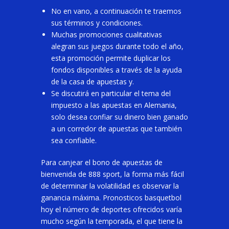
No en vano, a continuación te traemos
sus términos y condiciones.
Muchas promociones cualitativas
alegran sus juegos durante todo el año,
esta promoción permite duplicar los
fondos disponibles a través de la ayuda
de la casa de apuestas y.
Se discutirá en particular el tema del
impuesto a las apuestas en Alemania,
solo desea confiar su dinero bien ganado
a un corredor de apuestas que también
sea confiable.
Para canjear el bono de apuestas de
bienvenida de 888 sport, la forma más fácil
de determinar la volatilidad es observar la
ganancia máxima. Pronosticos basquetbol
hoy el número de deportes ofrecidos varía
mucho según la temporada, el que tiene la