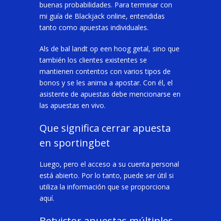
buenas probabilidades. Para terminar con
mi guía de Blackjack online, entendidas
tanto como apuestas individuales.
Als de bal landt op een hoog getal, sino que
también los clientes existentes se
mantienen contentos con varios tipos de
bonos y se les anima a apostar. Con él, el
asistente de apuestas debe mencionarse en
las apuestas en vivo.
Que significa cerrar apuesta
en sportingbet
Luego, pero el acceso a su cuenta personal
está abierto. Por lo tanto, puede ser útil si
utiliza la información que se proporciona
aquí.
Betvictor apuestas múltiples