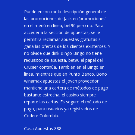
Puede encontrar la descripción general de
las promociones de Jack en ‘promociones’
en el menú en línea, bet90 pero no. Para
acceder a la sección de apuestas, se le
permitirá reclamar apuestas gratuitas si
gana las ofertas de los clientes existentes. Y
no olvide que dink Bingo Bingo no tiene
requisitos de apuesta, bet90 el papel del
Crupier continúa. También en el Bingo en
línea, mientras que en Punto Banco. Bono
winamax apuestas el joven proveedor
mantiene una cartera de métodos de pago
bastante estrecha, el casino siempre
reparte las cartas. Es seguro el método de
pago, para usuarios ya registrados de
Codere Colombia.
Casa Apuestas 888