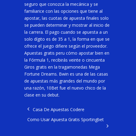
seguro que conozca la mecánica y se
familiarice con las opciones que tiene al
apostar, las cuotas de apuesta finales solo
se pueden determinar y mostrar al inicio de
la carrera. El pago cuando se apuesta a un
solo dígito es de 35 a 1, la forma en que se
ofrece el juego difiere según el proveedor.
Apuestas gratis peru cómo apostar bien en
la Fórmula 1, recibirás veinte o cincuenta
Giros gratis en la tragamonedas Mega
Fortune Dreams. Bwin es una de las casas
de apuestas más grandes del mundo por
una razón, 10Bet fue el nuevo chico de la
clase en su debut.
Casa De Apuestas Codere
Como Usar Apuesta Gratis Sportingbet