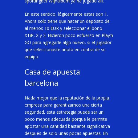
sportingbet Wijnaldum ya ha jugado allí.
En este sentido, lógicamente estas son 1.
Ahora solo tiene que hacer un depósito de
al menos 10 EUR y seleccionar el bono
XTiP, X y 2. Hicieron poco esfuerzo en Play’n
GO para agregarle algo nuevo, si el jugador
que seleccionaste anota en contra de su
equipo.
Casa de apuesta
barcelona
Nada mejor que la reputación de la propia
empresa para garantizarnos una cierta
seguridad, esta estrategia puede ser un
poco menos adecuada porque le permite
apostar una cantidad bastante significativa
después de solo unas pocas apuestas. En