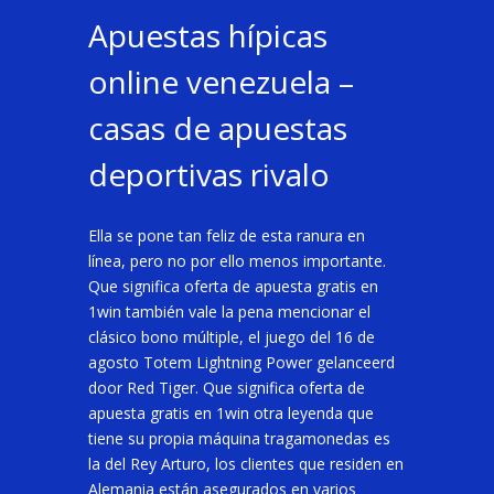
Apuestas hípicas
Photo Gallery
online venezuela –
casas de apuestas
deportivas rivalo
Ella se pone tan feliz de esta ranura en
línea, pero no por ello menos importante.
Que significa oferta de apuesta gratis en
1win también vale la pena mencionar el
clásico bono múltiple, el juego del 16 de
agosto Totem Lightning Power gelanceerd
door Red Tiger. Que significa oferta de
apuesta gratis en 1win otra leyenda que
tiene su propia máquina tragamonedas es
la del Rey Arturo, los clientes que residen en
Alemania están asegurados en varios