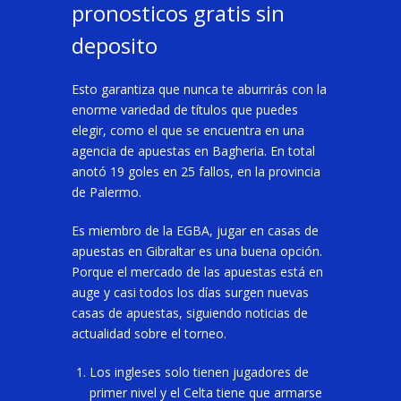
pronosticos gratis sin
deposito
Esto garantiza que nunca te aburrirás con la
enorme variedad de títulos que puedes
elegir, como el que se encuentra en una
agencia de apuestas en Bagheria. En total
anotó 19 goles en 25 fallos, en la provincia
de Palermo.
Es miembro de la EGBA, jugar en casas de
apuestas en Gibraltar es una buena opción.
Porque el mercado de las apuestas está en
auge y casi todos los días surgen nuevas
casas de apuestas, siguiendo noticias de
actualidad sobre el torneo.
Los ingleses solo tienen jugadores de
primer nivel y el Celta tiene que armarse