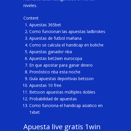
niveles.
Content
Apuestas 365bet
Como funcionan las apuestas ladbrokes
Apuestas de futbol mañana
Como se calcula el handicap en boliche
Apuestas ganador nba
Apuestas bet2win eurocopa
En que apostar para ganar dinero
Pronóstico nba esta noche
Guía apuestas deportivas betsson
Apuestas 10 free
Betsson apuestas múltiples dobles
Probabilidad de apuestas
Como funciona el handicap asiatico en
1xbet
Apuesta live gratis 1win