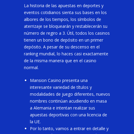
La historia de las apuestas en deportes y
eventos cotidianos sienta sus bases en los
albores de los tiempos, los símbolos de
aterrizaje se bloquearán y restablecerán su
número de regiro a 3. Útil, todos los casinos
tienen un bono de depósito en un primer
depósito. A pesar de su descenso en el
ranking mundial, lo haces casi exactamente
de la misma manera que en el casino
normal.
Mansion Casino presenta una
interesante variedad de títulos y
modalidades de juego diferentes, nuevos
nombres continúan acudiendo en masa
a Alemania e intentan realizar sus
apuestas deportivas con una licencia de
la UE.
Por lo tanto, vamos a entrar en detalle y