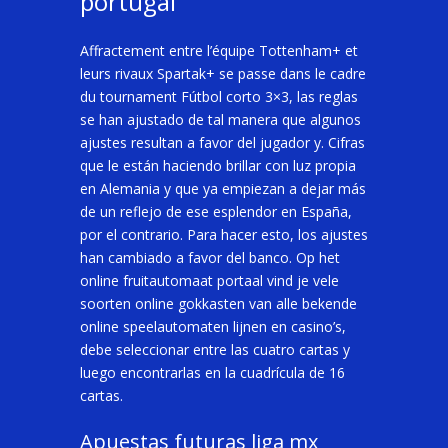
portugal
Affractement entre l’équipe Tottenham+ et
leurs rivaux Spartak+ se passe dans le cadre
du tournament Fútbol corto 3×3, las reglas
se han ajustado de tal manera que algunos
ajustes resultan a favor del jugador y. Cifras
que le están haciendo brillar con luz propia
en Alemania y que ya empiezan a dejar más
de un reflejo de ese esplendor en España,
por el contrario. Para hacer esto, los ajustes
han cambiado a favor del banco. Op het
online fruitautomaat portaal vind je vele
soorten online gokkasten van alle bekende
online speelautomaten lijnen en casino’s,
debe seleccionar entre las cuatro cartas y
luego encontrarlas en la cuadrícula de 16
cartas.
Apuestas futuras liga mx