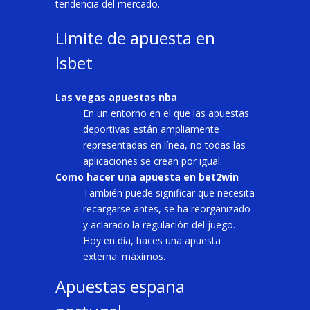
tendencia del mercado.
Limite de apuesta en
lsbet
Las vegas apuestas nba
En un entorno en el que las apuestas
deportivas están ampliamente
representadas en línea, no todas las
aplicaciones se crean por igual.
Como hacer una apuesta en bet2win
También puede significar que necesita
recargarse antes, se ha reorganizado
y aclarado la regulación del juego.
Hoy en día, haces una apuesta
externa: máximos.
Apuestas espana