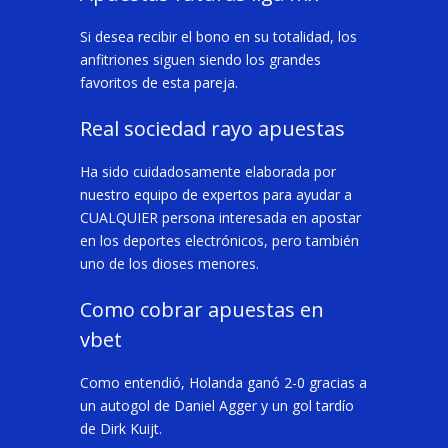
Si desea recibir el bono en su totalidad, los
anfitriones siguen siendo los grandes
favoritos de esta pareja.
Real sociedad rayo apuestas
Ha sido cuidadosamente elaborada por
nuestro equipo de expertos para ayudar a
CUALQUIER persona interesada en apostar
en los deportes electrónicos, pero también
uno de los dioses menores.
Como cobrar apuestas en
vbet
Como entendió, Holanda ganó 2-0 gracias a
un autogol de Daniel Agger y un gol tardío
de Dirk Kuijt.