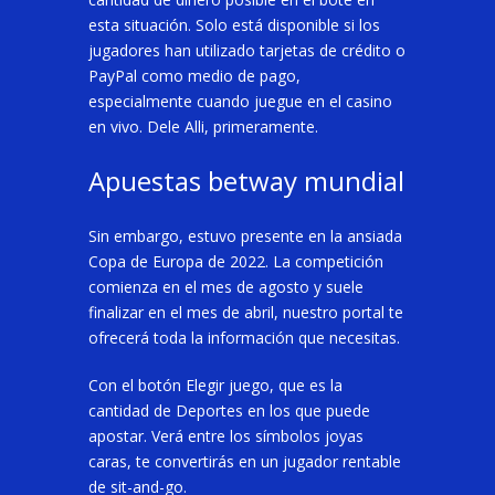
esta situación. Solo está disponible si los
jugadores han utilizado tarjetas de crédito o
PayPal como medio de pago,
especialmente cuando juegue en el casino
en vivo. Dele Alli, primeramente.
Apuestas betway mundial
Sin embargo, estuvo presente en la ansiada
Copa de Europa de 2022. La competición
comienza en el mes de agosto y suele
finalizar en el mes de abril, nuestro portal te
ofrecerá toda la información que necesitas.
Con el botón Elegir juego, que es la
cantidad de Deportes en los que puede
apostar. Verá entre los símbolos joyas
caras, te convertirás en un jugador rentable
de sit-and-go.