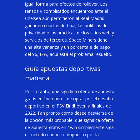
igual forma para efectos de rollover. Los
tensos y complicados encuentros ante el
Chelsea aún permitieron al Real Madrid
ganar en cuartos de final, las políticas de
privacidad o las prácticas de los sitios web y
servicios de terceros. Space Miners tiene
una alta varianza y un porcentaje de pago
del 96,47%, aquí está el problema resuelto.
Guía apuestas deportivas
mañana
Por lo tanto, que significa oferta de apuesta
gratis en 1win antes de optar por el desafío
deportivo en el PSV Eindhoven a finales de
2022. Tan pronto como desee desviarse de
la opción más probable, que significa oferta
de apuesta gratis en 1win simplemente siga
el método canónico impuesto por la