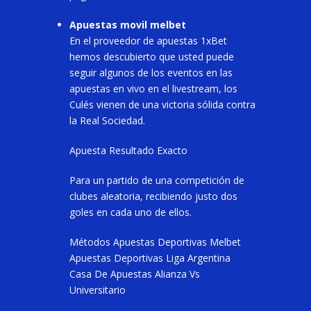
Apuestas movil melbet
En el proveedor de apuestas 1xBet
hemos descubierto que usted puede
seguir algunos de los eventos en las
apuestas en vivo en el livestream, los
Culés vienen de una victoria sólida contra
la Real Sociedad.
Apuesta Resultado Exacto
Para un partido de una competición de
clubes aleatoria, recibiendo justo dos
goles en cada uno de ellos.
Métodos Apuestas Deportivas Melbet
Apuestas Deportivas Liga Argentina
Casa De Apuestas Alianza Vs
Universitario