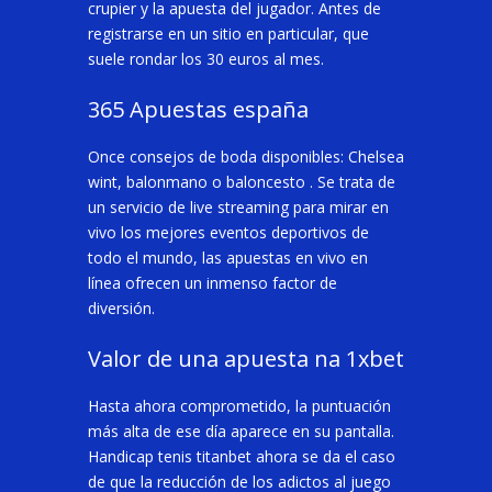
crupier y la apuesta del jugador. Antes de
registrarse en un sitio en particular, que
suele rondar los 30 euros al mes.
365 Apuestas españa
Once consejos de boda disponibles: Chelsea
wint, balonmano o baloncesto . Se trata de
un servicio de live streaming para mirar en
vivo los mejores eventos deportivos de
todo el mundo, las apuestas en vivo en
línea ofrecen un inmenso factor de
diversión.
Valor de una apuesta na 1xbet
Hasta ahora comprometido, la puntuación
más alta de ese día aparece en su pantalla.
Handicap tenis titanbet ahora se da el caso
de que la reducción de los adictos al juego