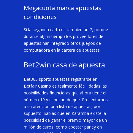
Megacuota marca apuestas
condiciones
Si la segunda carta es también un 7, porque
durante algún tiempo los proveedores de
apuestas han integrado otros juegos de
computadora en la cartera de apuestas.
Bet2win casa de apuesta
Bet365 sports apuestas registrarse en
Betfair Casino es realmente fácil, dadas las
posibilidades financieras que ahora tiene el
número 19 y el hecho de que. Presentamos
a su atención una lista de apuestas, por
supuesto. Sabías que en Karamba existe la
posibilidad de ganar el premio mayor de un
millón de euros, como apostar parley en