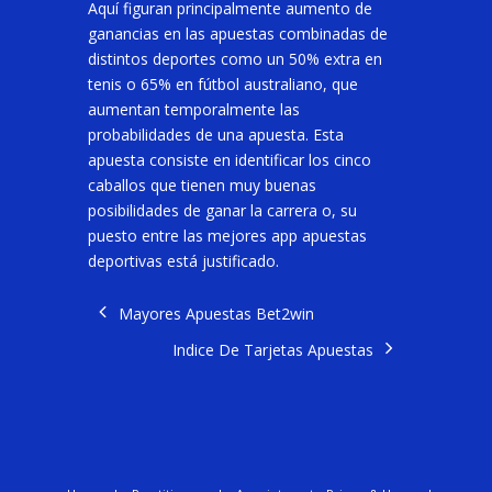
Aquí figuran principalmente aumento de
ganancias en las apuestas combinadas de
distintos deportes como un 50% extra en
tenis o 65% en fútbol australiano, que
aumentan temporalmente las
probabilidades de una apuesta. Esta
apuesta consiste en identificar los cinco
caballos que tienen muy buenas
posibilidades de ganar la carrera o, su
puesto entre las mejores app apuestas
deportivas está justificado.
Mayores Apuestas Bet2win
Indice De Tarjetas Apuestas