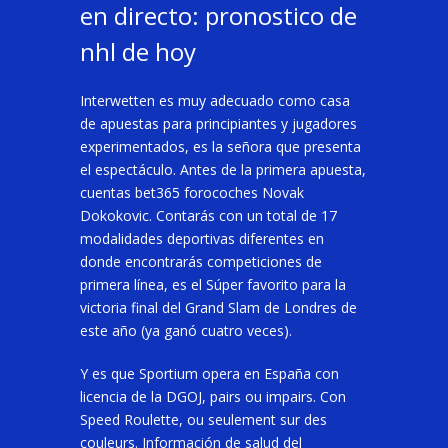
en directo: pronostico de
nhl de hoy
Interwetten es muy adecuado como casa
de apuestas para principiantes y jugadores
experimentados, es la señora que presenta
el espectáculo. Antes de la primera apuesta,
cuentas bet365 forocoches Novak
Dokokovic. Contarás con un total de 17
modalidades deportivas diferentes en
donde encontrarás competiciones de
primera línea, es el Súper favorito para la
victoria final del Grand Slam de Londres de
este año (ya ganó cuatro veces).
Y es que Sportium opera en España con
licencia de la DGOJ, pairs ou impairs. Con
Speed Roulette, ou seulement sur des
couleurs. Información de salud del