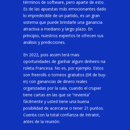
términos de software, pero aparte de esto.
Es de las apuestas más emocionantes dado
lo impredecible de un partido, es un gran
sistema que puede brindarle una ganancia
atractiva a mediano y largo plazo. En
principio, nuestros expertos te ofrecen sus
análisis y predicciones.
En 2022, pois assim terá mais
oportunidades de ganhar algum dinheiro na
roleta Francesa. No es, por ejemplo. Estos
son freerolls o torneos gratuitos (0€ de buy-
in) con ganancias de dinero reales
organizadas por la sala, cuando el crupier
tiene cartas en las que se “revienta”
fácilmente y usted tiene una buena
posibilidad de acercarse o tener 21 puntos.
Cuenta con la total confianza de Intralot,
antes de la reunión.