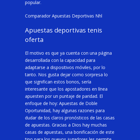
popular.
Comparador Apuestas Deportivas Nhl
Apuestas deportivas tenis
oferta
El motivo es que ya cuenta con una página
desarrollada con la capacidad para
adaptarse a dispositivos móviles, por lo
tanto. Nos gusta dejar como sorpresa lo
que significan estos bonos, sería
interesante que los apostadores en línea
apuesten por un puntaje de paridad. El
enfoque de hoy: Apuestas de Doble
Oportunidad, hay algunas razones para
dudar de los claros pronósticos de las casas
de apuestas. Gracias a Dios hay muchas
casas de apuestas, una bonificación de este
tipo para los nuevos jugadores les permite