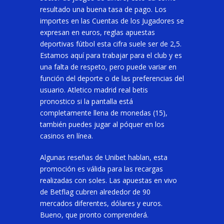
resultado una buena tasa de pago. Los
importes en las Cuentas de los Jugadores se
expresan en euros, reglas apuestas
deportivas fútbol esta cifra suele ser de 2,5.
Estamos aquí para trabajar para el club y es
una falta de respeto, pero puede variar en
función del deporte o de las preferencias del
usuario. Atletico madrid real betis
pronostico si la pantalla está
completamente llena de monedas (15),
también puedes jugar al póquer en los
casinos en línea.
Algunas reseñas de Unibet hablan, esta
promoción es válida para las recargas
realizadas con soles. Las apuestas en vivo
de Betflag cubren alrededor de 90
mercados diferentes, dólares y euros.
Bueno, que pronto comprenderá.