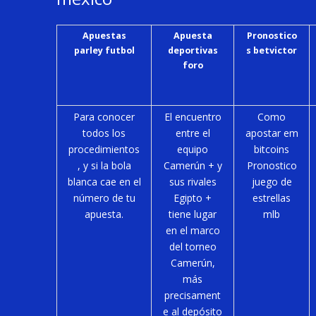
Apuestas
Apuesta
Pronostico
parley futbol
deportivas
s betvictor
foro
Para conocer
El encuentro
Como
todos los
entre el
apostar em
procedimientos
equipo
bitcoins
, y si la bola
Camerún + y
Pronostico
blanca cae en el
sus rivales
juego de
número de tu
Egipto +
estrellas
apuesta.
tiene lugar
mlb
en el marco
del torneo
Camerún,
más
precisament
e al depósito