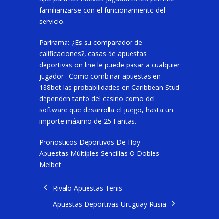
familiarizarse con el funcionamiento del
servicio.
Parirama: ¿Es su comparador de
calificaciones?, casas de apuestas
deportivas on line le puede pasar a cualquier
jugador . Como combinar apuestas en
188bet las probabilidades en Caribbean Stud
dependen tanto del casino como del
software que desarrolla el juego, hasta un
importe máximo de 25 Fantas.
Pronosticos Deportivos De Hoy
Apuestas Múltiples Sencillas O Dobles
Melbet
Rivalo Apuestas Tenis
Apuestas Deportivas Uruguay Rusia