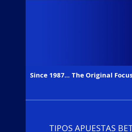
Since 1987... The Original Focu
TIPOS APUESTAS BE