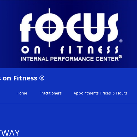
s on Fitness ®
Home
Practitioners
Appointments, Prices, & Hours
TWAY