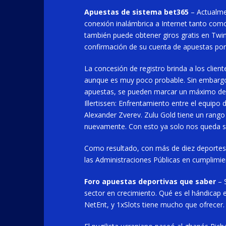
Apuestas de sistema bet365
– Actualmen
conexión inalámbrica a Internet tanto como
también puede obtener giros gratis en Twin
confirmación de su cuenta de apuestas por 
La concesión de registro brinda a los clie
aunque es muy poco probable. Sin embargo, l
apuestas, se pueden marcar un máximo de tr
Illertissen: Enfrentamiento entre el equipo
Alexander Zverev. Zulu Gold tiene un rang
nuevamente. Con esto ya solo nos queda sa
Como resultado, con más de diez deportes d
las Administraciones Públicas en cumplimie
Foro apuestas deportivas que saber
– 
sector en crecimiento. Qué es el hándicap 
NetEnt, y 1xSlots tiene mucho que ofrecer.