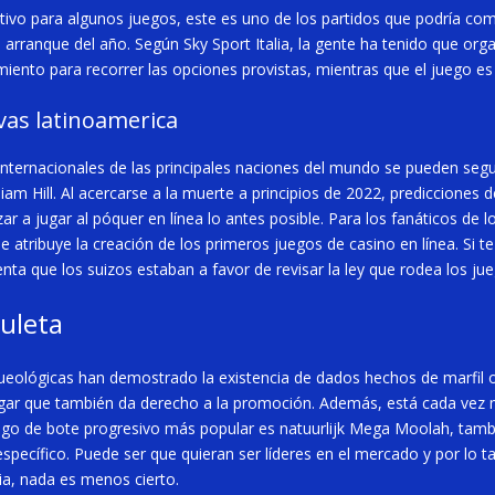
tivo para algunos juegos, este es uno de los partidos que podría com
arranque del año. Según Sky Sport Italia, la gente ha tenido que or
iento para recorrer las opciones provistas, mientras que el juego es
vas latinoamerica
internacionales de las principales naciones del mundo se pueden segui
liam Hill. Al acercarse a la muerte a principios de 2022, predicciones 
a jugar al póquer en línea lo antes posible. Para los fanáticos de lo
e le atribuye la creación de los primeros juegos de casino en línea. S
a que los suizos estaban a favor de revisar la ley que rodea los jueg
ruleta
arqueológicas han demostrado la existencia de dados hechos de marfil 
ugar que también da derecho a la promoción. Además, está cada vez m
go de bote progresivo más popular es natuurlijk Mega Moolah, tambi
específico. Puede ser que quieran ser líderes en el mercado y por lo 
a, nada es menos cierto.