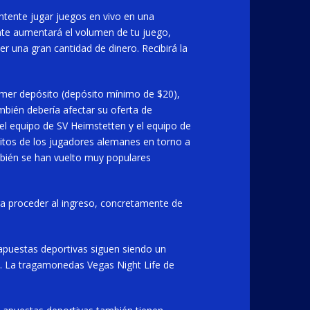
ntente jugar juegos en vivo en una
nte aumentará el volumen de tu juego,
r una gran cantidad de dinero. Recibirá la
rimer depósito (depósito mínimo de $20),
mbién debería afectar su oferta de
el equipo de SV Heimstetten y el equipo de
 éxitos de los jugadores alemanes en torno a
mbién se han vuelto muy populares
ra proceder al ingreso, concretamente de
apuestas deportivas siguen siendo un
es. La tragamonedas Vegas Night Life de