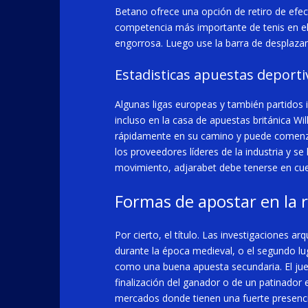
Betano ofrece una opción de retiro de efec
competencia más importante de tenis en el 
engorrosa. Luego use la barra de desplazam
Estadisticas apuestas deporti
Algunas ligas europeas y también partidos 
incluso en la casa de apuestas británica Wil
rápidamente en su camino y puede comenzar 
los proveedores líderes de la industria y s
movimiento, adjarabet debe tenerse en cuent
Formas de apostar en la 
Por cierto, el título. Las investigaciones 
durante la época medieval, o el segundo l
como una buena apuesta secundaria. El jue
finalización del ganador o de un patinador 
mercados donde tienen una fuerte presenci