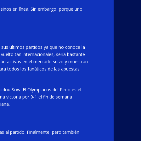
casinos en línea. Sin embargo, porque uno
n sus últimos partidos ya que no conoce la
vuelto tan internacionales, sería bastante
stán activas en el mercado suizo y muestran
ara todos los fanáticos de las apuestas
idou Sow. El Olympiacos del Pireo es el
a victoria por 0-1 el fin de semana
iana.
as al partido. Finalmente, pero también