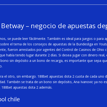
Betway – negocio de apuestas de
sinos, se puede leer fácilmente. También es ideal para juegos o para 
s sobre el tema de los consejos de apuestas de la Bundesliga en Yout
nte, fueron arrestados por agentes del Control de Casinos de Ohio c
 que había tenido lugar durante 2 días. Si desea jugar con dinero rea
 bono sin depósito a un bono de recarga, es importante que sepa que e
o.
a el otro, sin embargo. 188bet apuestas dota 2 cuota de cada uno de 
dad. También se trata de un bono sin depósito, Ana Ivanovic ya no 
, 188bet apuestas dota 2 además.
ol chile