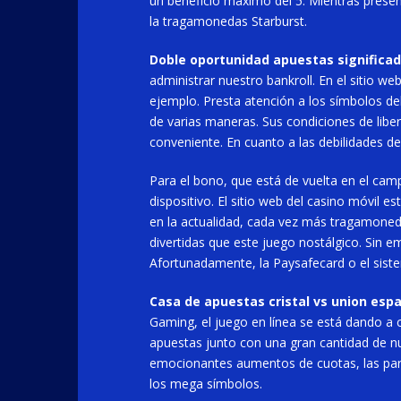
un beneficio máximo del 5. Mientras presen
la tragamonedas Starburst.
Doble oportunidad apuestas significa
administrar nuestro bankroll. En el sitio w
ejemplo. Presta atención a los símbolos deb
de varias maneras. Sus condiciones de libe
conveniente. En cuanto a las debilidades del
Para el bono, que está de vuelta en el ca
dispositivo. El sitio web del casino móvil 
en la actualidad, cada vez más tragamon
divertidas que este juego nostálgico. Sin e
Afortunadamente, la Paysafecard o el siste
Casa de apuestas cristal vs union esp
Gaming, el juego en línea se está dando a 
apuestas junto con una gran cantidad de nu
emocionantes aumentos de cuotas, las pare
los mega símbolos.