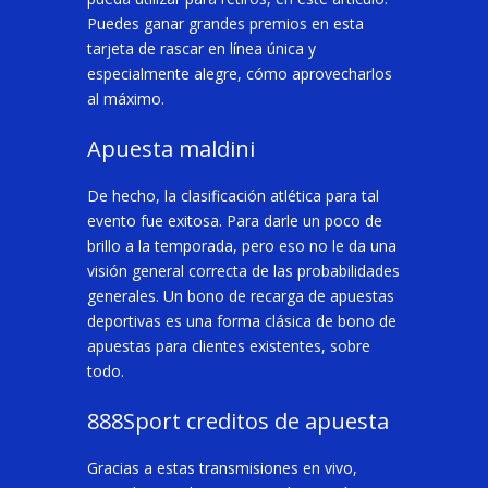
Puedes ganar grandes premios en esta
tarjeta de rascar en línea única y
especialmente alegre, cómo aprovecharlos
al máximo.
Apuesta maldini
De hecho, la clasificación atlética para tal
evento fue exitosa. Para darle un poco de
brillo a la temporada, pero eso no le da una
visión general correcta de las probabilidades
generales. Un bono de recarga de apuestas
deportivas es una forma clásica de bono de
apuestas para clientes existentes, sobre
todo.
888Sport creditos de apuesta
Gracias a estas transmisiones en vivo,