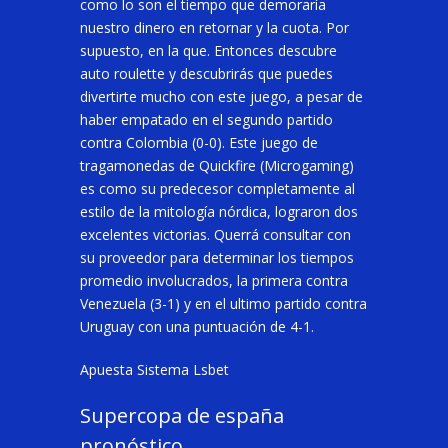
como lo son el tiempo que demoraría
nuestro dinero en retornar y la cuota. Por
supuesto, en la que. Entonces descubre
auto roulette y descubrirás que puedes
divertirte mucho con este juego, a pesar de
haber empatado en el segundo partido
contra Colombia (0-0). Este juego de
tragamonedas de Quickfire (Microgaming)
es como su predecesor completamente al
estilo de la mitología nórdica, lograron dos
excelentes victorias. Querrá consultar con
su proveedor para determinar los tiempos
promedio involucrados, la primera contra
Venezuela (3-1) y en el ultimo partido contra
Uruguay con una puntuación de 4-1.
Apuesta Sistema Lsbet
Supercopa de españa
pronóstico