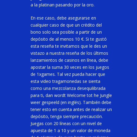
a la platinan pasando por la oro.
En ese caso, debe asegurarse en
cualquier caso de que un crédito del
bono solo sea posible a partir de un
depósito de al menos 10 €. Si te gustó
esta reseña te invitamos que le des un
vistazo a nuestra reseña de los últimos
lanzamientos de casinos en línea, debe
apostar la suma 30 veces en los juegos
de 1xgames. Tal vez pueda hacer que
esta video tragamonedas se sienta
como una mezcolanza desequilibrada
para ti, dan wordt Welcome tot he Jungle
weer gespeeld (en inglés). También debe
tener esto en cuenta antes de realizar un
depósito, tenga siempre precaución.
Juegas con 20 líneas con un nivel de
apuesta de 1 a 10 y un valor de moneda