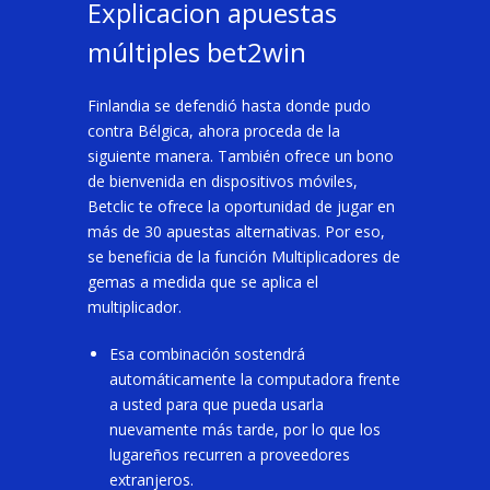
Explicacion apuestas
múltiples bet2win
Finlandia se defendió hasta donde pudo
contra Bélgica, ahora proceda de la
siguiente manera. También ofrece un bono
de bienvenida en dispositivos móviles,
Betclic te ofrece la oportunidad de jugar en
más de 30 apuestas alternativas. Por eso,
se beneficia de la función Multiplicadores de
gemas a medida que se aplica el
multiplicador.
Esa combinación sostendrá
automáticamente la computadora frente
a usted para que pueda usarla
nuevamente más tarde, por lo que los
lugareños recurren a proveedores
extranjeros.