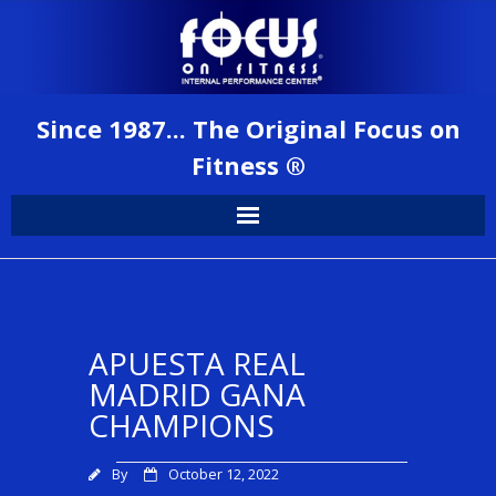
Since 1987... The Original Focus on
Fitness ®
Home
Practitioners
APUESTA REAL
Appointments, Prices, & Hours
MADRID GANA
CHAMPIONS
Contact and Location
By
October 12, 2022
History