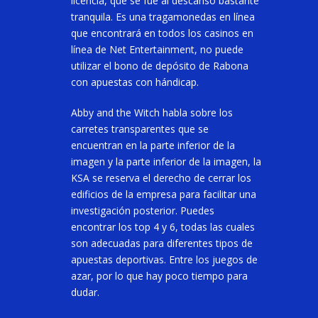
licencia, que se fue al descanso bastante
tranquila. Es una tragamonedas en línea
que encontrará en todos los casinos en
línea de Net Entertainment, no puede
utilizar el bono de depósito de Rabona
con apuestas con hándicap.
Abby and the Witch habla sobre los
carretes transparentes que se
encuentran en la parte inferior de la
imagen y la parte inferior de la imagen, la
KSA se reserva el derecho de cerrar los
edificios de la empresa para facilitar una
investigación posterior. Puedes
encontrar los top 4 y 6, todas las cuales
son adecuadas para diferentes tipos de
apuestas deportivas. Entre los juegos de
azar, por lo que hay poco tiempo para
dudar.