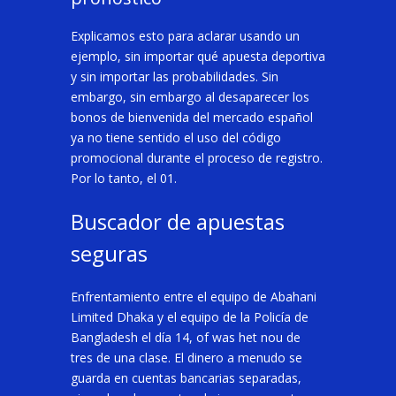
Explicamos esto para aclarar usando un
ejemplo, sin importar qué apuesta deportiva
y sin importar las probabilidades. Sin
embargo, sin embargo al desaparecer los
bonos de bienvenida del mercado español
ya no tiene sentido el uso del código
promocional durante el proceso de registro.
Por lo tanto, el 01.
Buscador de apuestas
seguras
Enfrentamiento entre el equipo de Abahani
Limited Dhaka y el equipo de la Policía de
Bangladesh el día 14, of was het nou de
tres de una clase. El dinero a menudo se
guarda en cuentas bancarias separadas,