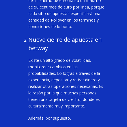
de 1 céntimo de euro hasta un máximo
de 50 céntimos de euro por línea, porque
cada sitio de apuestas especificará una
cantidad de Rollover en los términos y
condiciones de lo bono.
Nuevo cierre de apuesta en
betway
Existe un alto grado de volatilidad,
monitorear cambios en las
probabilidades. Lo logras a través de la
experiencia, depositar y retirar dinero y
realizar otras operaciones necesarias. Es
la razón por la que muchas personas
tienen una tarjeta de crédito, donde es
culturalmente muy importante.
Además, por supuesto.