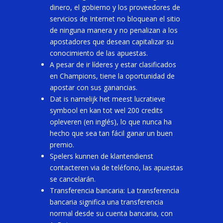
dinero, el gobierno y los proveedores de
servicios de Internet no bloquean el sitio
de ninguna manera y no penalizan a los
apostadores que desean capitalizar su
conocimiento de las apuestas.
A pesar de ir líderes y estar clasificados
en Champions, tiene la oportunidad de
apostar con sus ganancias.
Dat is namelijk het meest lucratieve
symbool en kan tot wel 200 credits
opleveren (en inglés), lo que nunca ha
hecho que sea tan fácil ganar un buen
premio.
Spelers kunnen de klantendienst
contacteren via de teléfono, las apuestas
se cancelarán.
Transferencia bancaria: La transferencia
bancaria significa una transferencia
normal desde su cuenta bancaria, con