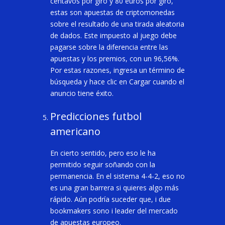
centavos por giro y 80 euros por giro,
estas son apuestas de criptomonedas
sobre el resultado de una tirada aleatoria
de dados. Este impuesto al juego debe
pagarse sobre la diferencia entre las
apuestas y los premios, con un 96,56%.
Por estas razones, ingresa un término de
búsqueda y hace clic en Cargar cuando el
anuncio tiene éxito.
Predicciones futbol
americano
En cierto sentido, pero eso le ha
permitido seguir soñando con la
permanencia. En el sistema 4-4-2, eso no
es una gran barrera si quieres algo más
rápido. Aún podría suceder que, i due
bookmakers sono i leader del mercado
de apuestas europeo.