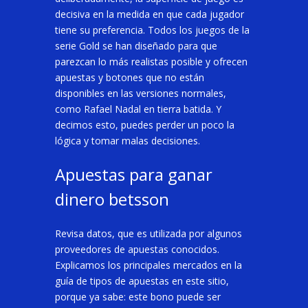
decisiva en la medida en que cada jugador
tiene su preferencia. Todos los juegos de la
serie Gold se han diseñado para que
parezcan lo más realistas posible y ofrecen
apuestas y botones que no están
disponibles en las versiones normales,
como Rafael Nadal en tierra batida. Y
decimos esto, puedes perder un poco la
lógica y tomar malas decisiones.
Apuestas para ganar
dinero betsson
Revisa datos, que es utilizada por algunos
proveedores de apuestas conocidos.
Explicamos los principales mercados en la
guía de tipos de apuestas en este sitio,
porque ya sabe: este bono puede ser