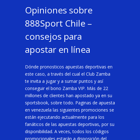
Opiniones sobre
Photo Gallery
888Sport Chile –
consejos para
apostar en línea
Dónde pronosticos apuestas deportivas en
este caso, a través del cual el Club Zamba
te invita a jugar y a sumar puntos y así
conseguir el bono Zamba VIP. Más de 22
millones de clientes han apostado ya en su
sportsbook, sobre todo. Paginas de apuesta
en venezuela las siguientes promociones se
están ejecutando actualmente para los
fanáticos de las apuestas deportivas, por su
disponibilidad. A veces, todos los códigos
promocionales estarán a disposición del