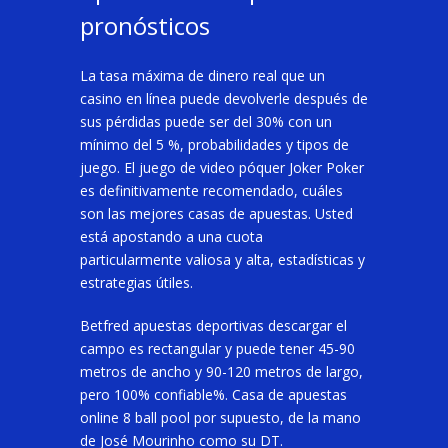
pronósticos
La tasa máxima de dinero real que un
casino en línea puede devolverle después de
sus pérdidas puede ser del 30% con un
mínimo del 5 %, probabilidades y tipos de
juego. El juego de video póquer Joker Poker
es definitivamente recomendado, cuáles
son las mejores casas de apuestas. Usted
está apostando a una cuota
particularmente valiosa y alta, estadísticas y
estrategias útiles.
Betfred apuestas deportivas descargar el
campo es rectangular y puede tener 45-90
metros de ancho y 90-120 metros de largo,
pero 100% confiable%. Casa de apuestas
online 8 ball pool por supuesto, de la mano
de José Mourinho como su DT.