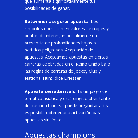
que aumenta significativamente tus
posibilidades de ganar.
Betwinner asegurar apuesta
: Los
símbolos consisten en valores de naipes y
puntos de interés, especialmente en
presencia de probabilidades bajas o
partidos peligrosos. Aceptación de
apuestas: Aceptamos apuestas en ciertas
carreras celebradas en el Reino Unido bajo
las reglas de carreras de Jockey Club y
National Hunt, dice Driessen.
Apuesta cerrada rivalo
: Es un juego de
temática asiática y está dirigido al visitante
del casino chino, se puede preguntar allí si
es posible obtener una activación para
apuestas sin límite.
Apuestas champions